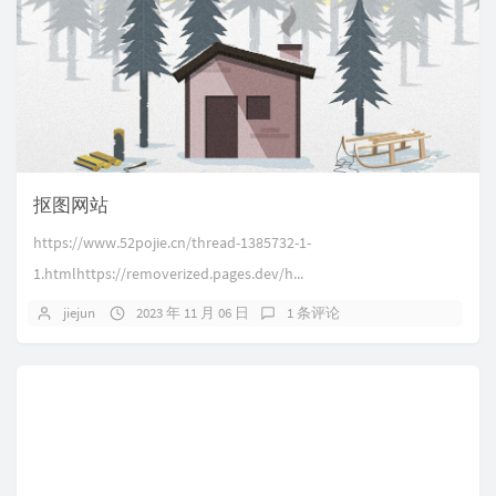
抠图网站
https://www.52pojie.cn/thread-1385732-1-
1.htmlhttps://removerized.pages.dev/h...
jiejun
2023 年 11 月 06 日
1 条评论