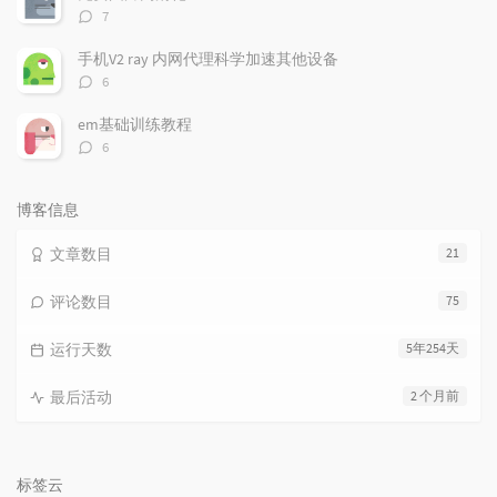
评
7
论
数：
手机V2 ray 内网代理科学加速其他设备
评
6
论
数：
em基础训练教程
评
6
论
数：
博客信息
文章数目
21
评论数目
75
运行天数
5年254天
最后活动
2 个月前
标签云