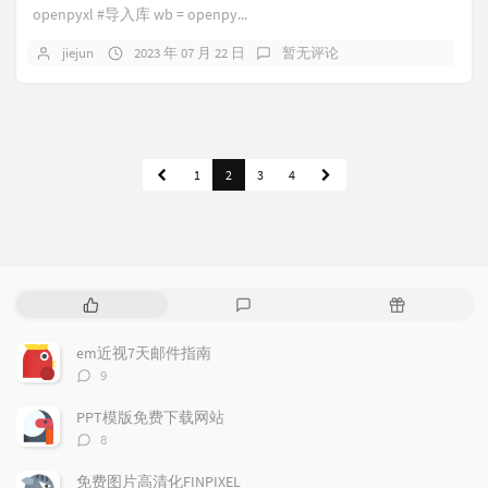
openpyxl #导入库 wb = openpy...
jiejun
2023 年 07 月 22 日
暂无评论
1
2
3
4
热
最
随
门
新
机
文
评
文
em近视7天邮件指南
章
论
章
评
9
论
数：
PPT模版免费下载网站
评
8
论
数：
免费图片高清化FINPIXEL