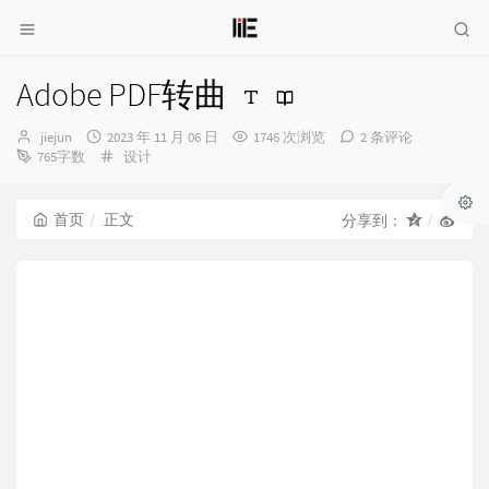
Adobe PDF转曲
博
发
jiejun
2023 年 11 月 06 日
1746 次浏览
2 条评论
主：
布
分
765字数
设计
时
类：
间：
首页
正文
分享到：