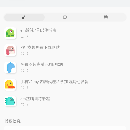
热
最
随
门
新
机
文
评
文
em近视7天邮件指南
章
论
章
评
9
论
数：
PPT模版免费下载网站
评
8
论
数：
免费图片高清化FINPIXEL
评
7
论
数：
手机V2 ray 内网代理科学加速其他设备
评
6
论
数：
em基础训练教程
评
6
论
数：
博客信息