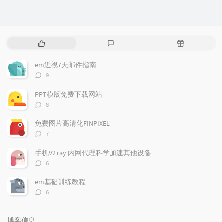
热
最
随
门
新
机
文
评
文
em近视7天邮件指南
章
论
章
评
9
论
数：
PPT模版免费下载网站
评
8
论
数：
免费图片高清化FINPIXEL
评
7
论
数：
手机V2 ray 内网代理科学加速其他设备
评
6
论
数：
em基础训练教程
评
6
论
数：
博客信息