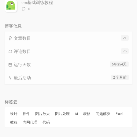
数：
em基础训练教程
评
6
论
数：
博客信息
文章数目
21
评论数目
75
运行天数
5年254天
最后活动
2 个月前
标签云
设计
插件
图片放大
图片处理
AI
表格
问题解决
Excel
教程
内网代理
代码