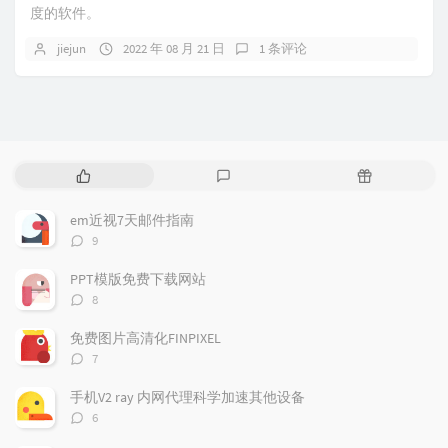
度的软件。
jiejun
2022 年 08 月 21 日
1 条评论
热
最
随
门
新
机
文
评
文
em近视7天邮件指南
章
论
章
评
9
论
数：
PPT模版免费下载网站
评
8
论
数：
免费图片高清化FINPIXEL
评
7
论
数：
手机V2 ray 内网代理科学加速其他设备
评
6
论