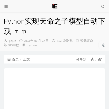
Python实现天命之子模型自动下
载
博
发
jiejun
2023 年 07 月 22 日
1355 次浏览
暂无评论
主：
布
分
573字数
python
时
类：
间：
首页
正文
分享到：