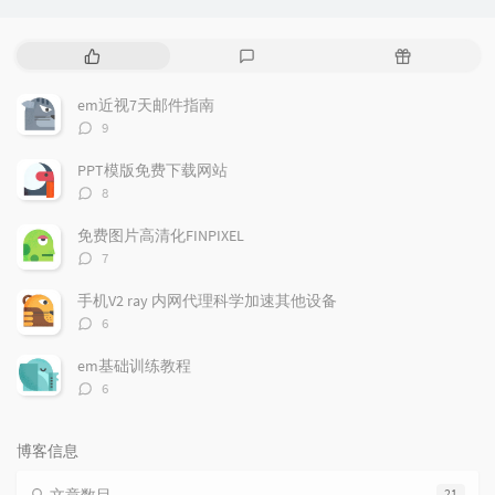
热
最
随
门
新
机
文
评
文
em近视7天邮件指南
章
论
章
评
9
论
数：
PPT模版免费下载网站
评
8
论
数：
免费图片高清化FINPIXEL
评
7
论
数：
手机V2 ray 内网代理科学加速其他设备
评
6
论
数：
em基础训练教程
评
6
论
数：
博客信息
21