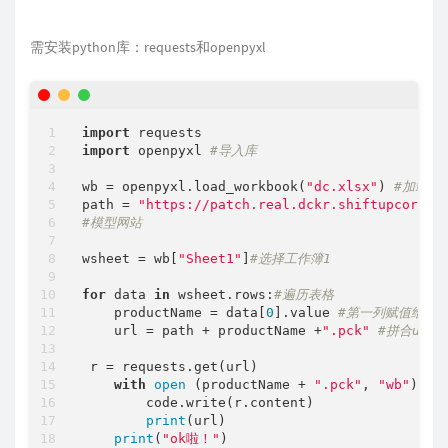
需安装python库：requests和openpyxl
import
import
 openpyxl 
#导入库
wb = openpyxl.load_workbook(
"dc.xlsx"
) 
#加载有
path = 
"https://patch.real.dckr.shiftupcorp.c
#模型网站
wsheet = wb[
"Sheet1"
]
#选择工作簿1
for
 data 
in
 wsheet.rows:
#遍历表格
    productName = data[
0
].value 
#第一列赋值给prod
    url = path + productName +
".pck"
#拼合url
 r = requests.get(url)

with
open
 (productName + 
".pck"
, 
"wb"
) 
as
        code.write(r.content)

print
(url)

print
(
"ok啦！"
)
